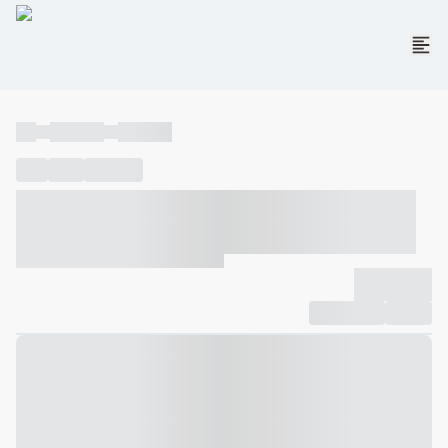
----
----- -----
----- -----
----
-----
---- ------
----- ----- -- ------ ---- ---- -- ----- ----- -----
--- ------
----- ----- -- ------ ----- ----- -- ------
-------------
Compartilhar
Favorito