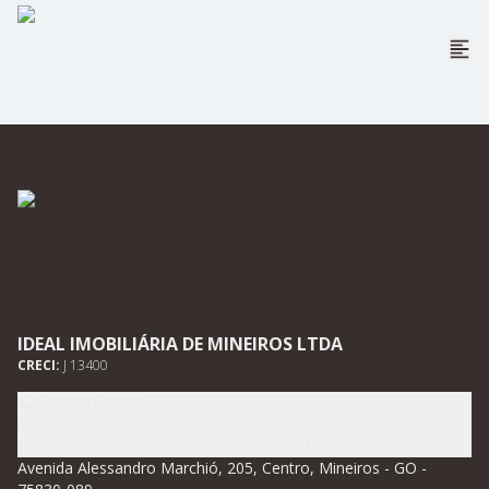
IDEAL IMOBILIÁRIA DE MINEIROS LTDA
CRECI:
J 13400
(64) 3661-2232
(64) 99675-0602
contato@idealimobiliariamineiros.com.br
Avenida Alessandro Marchió, 205, Centro, Mineiros - GO -