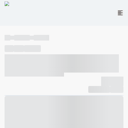
----
----- -----
----- -----
----
-----
---- ------
----- ----- -- ------ ---- ---- -- ----- ----- -----
--- ------
----- ----- -- ------ ----- ----- -- ------
-------------
Compartilhar
Favorito