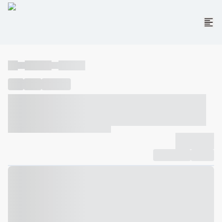
----
----- -----
----- -----
----
-----
---- ------
----- ----- -- ------ ---- ---- -- ----- ----- -----
--- ------
----- ----- -- ------ ----- ----- -- ------
-------------
Compartilhar
Favorito