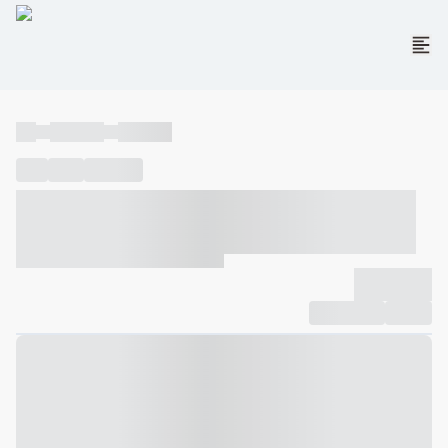
----
----- -----
----- -----
----
-----
---- ------
----- ----- -- ------ ---- ---- -- ----- ----- -----
--- ------
----- ----- -- ------ ----- ----- -- ------
-------------
Compartilhar
Favorito