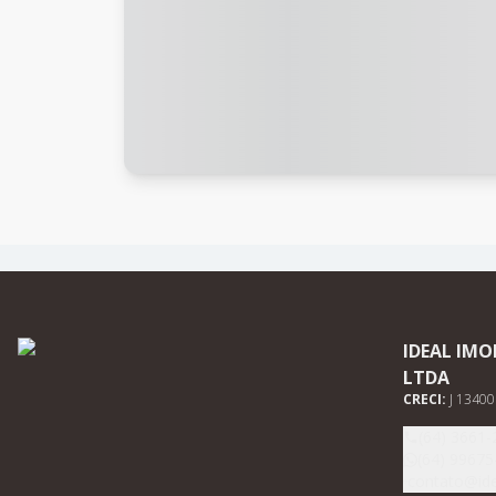
IDEAL IMO
LTDA
CRECI:
J 13400
(64) 3661-
(64) 99675
contato@ide