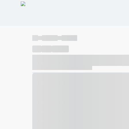
----
----- -----
----- -----
----
-----
---- ------
----- ----- -- ------ ---- ---- -- ---
----- ----- -- ------ ----- ----- -- ------