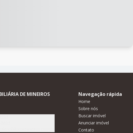
BILIÁRIA DE MINEIROS
Navegação rápida
Home
Sobre nós
Buscar imóvel
2232
Anunciar imóvel
-0602
alimobiliariamineiros.com.br
Contato