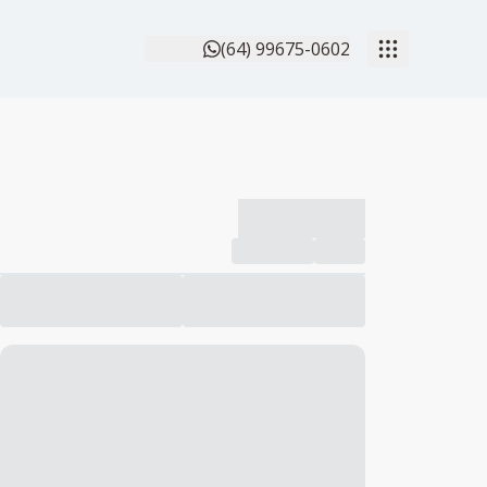
(64) 99675-0602
-------------
Compartilhar
Favorito