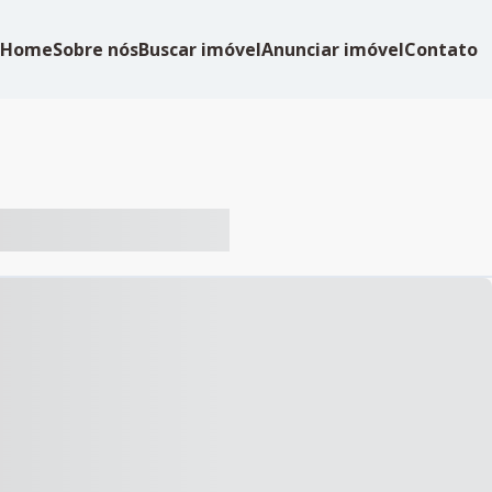
Home
Sobre nós
Buscar imóvel
Anunciar imóvel
Contato
-- ----- ----- --- ------