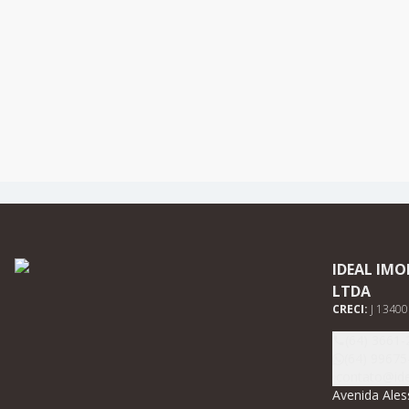
IDEAL IMO
LTDA
CRECI:
J 13400
(64) 3661-
(64) 99675
contato@ide
Avenida Ales