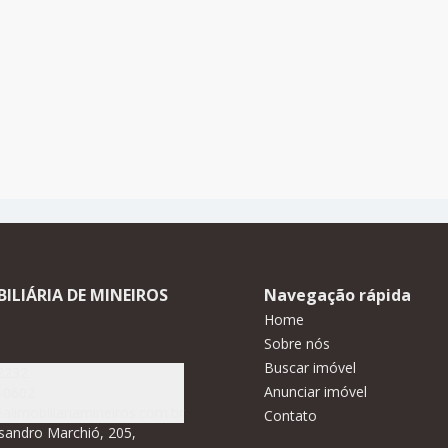
BILIÁRIA DE MINEIROS
Navegação rápida
Home
Sobre nós
Buscar imóvel
2232
Anunciar imóvel
-0602
alimobiliariamineiros.com.br
Contato
sandro Marchió, 205,